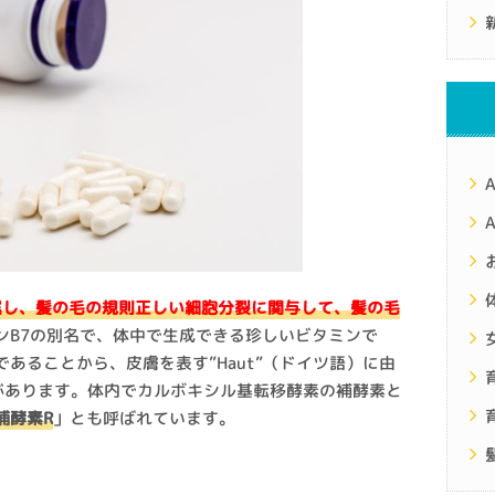
群に属し、髪の毛の規則正しい細胞分裂に関与して、髪の毛
ンB7の別名で、体中で生成できる珍しいビタミンで
あることから、皮膚を表す”Haut”（ドイツ語）に由
があります。体内でカルボキシル基転移酵素の補酵素と
補酵素R
」とも呼ばれています。