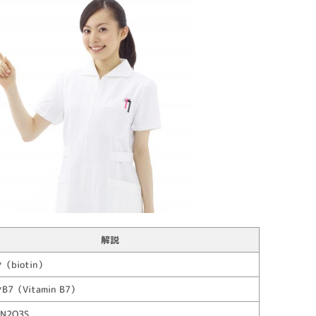
解説
biotin）
7（Vitamin B7）
N2O3S