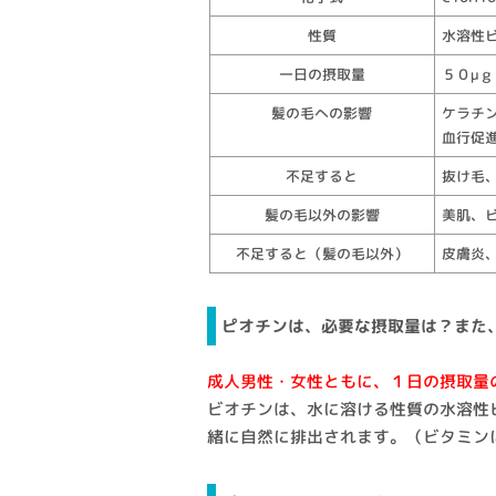
性質
水溶性
一日の摂取量
５０μｇ
髪の毛への影響
ケラチ
血行促
不足すると
抜け毛
髪の毛以外の影響
美肌、
不足すると（髪の毛以外）
皮膚炎
ピオチンは、必要な摂取量は？また
成人男性・女性ともに、１日の摂取量
ビオチンは、水に溶ける性質の水溶性
緒に自然に排出されます。（ビタミン