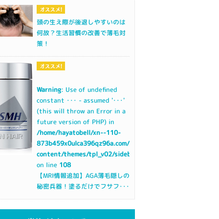
頭の生え際が後退しやすいのは
何故？生活習慣の改善で薄毛対
策！
Warning
: Use of undefined
constant ･･･ - assumed '･･･'
(this will throw an Error in a
future version of PHP) in
/home/hayatobell/xn--110-
873b459x0ulca396qz96a.com/public_html/wp-
content/themes/tpl_v02/sidebar.php
on line
108
【MRI情報追加】AGA薄毛隠しの
秘密兵器！塗るだけでフサフ･･･