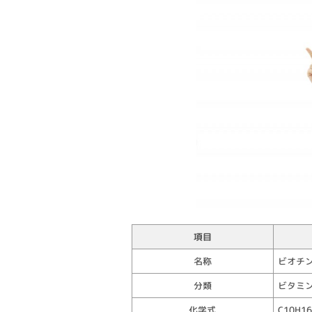
項目
名称
ビオチン（
分類
ビタミンB
化学式
C10H16