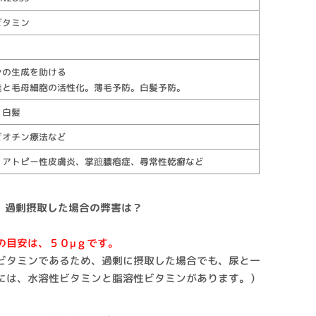
ビタミン
ンの生成を助ける
進と毛母細胞の活性化。薄毛予防。白髪予防。
、白髪
ビオチン療法など
、アトピー性皮膚炎、掌蹠膿疱症、尋常性乾癬など
、過剰摂取した場合の弊害は？
の目安は、５０μｇです。
ビタミンであるため、過剰に摂取した場合でも、尿と一
には、水溶性ビタミンと脂溶性ビタミンがあります。）