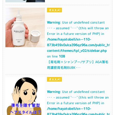
Warning
: Use of undefined constant
･･･ - assumed '･･･' (this will throw an
Error in a future version of PHP) in
/home/hayatobell/xn--110-
873b459x0ulca396qz96a.com/public_html
content/themes/tpl_v02/sidebar.php
on line
108
【育毛剤＋シャンプー/サプリ】AGA薄毛
用濃密育毛剤BUBK･･･
Warning
: Use of undefined constant
･･･ - assumed '･･･' (this will throw an
Error in a future version of PHP) in
/home/hayatobell/xn--110-
873b459x0ulca396qz96a.com/public_html