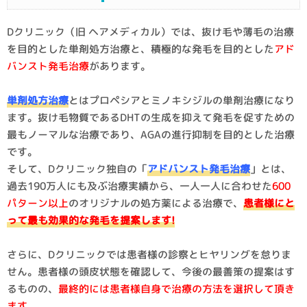
Dクリニック（旧 ヘアメディカル）では、抜け毛や薄毛の治療
を目的とした単剤処方治療と、積極的な発毛を目的とした
アド
バンスト発毛治療
があります。
単剤処方治療
とはプロペシアとミノキシジルの単剤治療になり
ます。抜け毛物質であるDHTの生成を抑えて発毛を促すための
最もノーマルな治療であり、AGAの進行抑制を目的とした治療
です。
そして、Dクリニック独自の「
アドバンスト発毛治療
」とは、
過去190万人にも及ぶ治療実績から、一人一人に合わせた
600
パターン以上
のオリジナルの処方薬による治療で、
患者様にと
って最も効果的な発毛を提案します!
さらに、Dクリニックでは患者様の診察とヒヤリングを怠りま
せん。患者様の頭皮状態を確認して、今後の最善策の提案はす
るものの、
最終的には患者様自身で治療の方法を選択して頂き
ます。