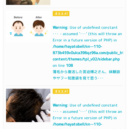
Warning
: Use of undefined constant
･･･ - assumed '･･･' (this will throw an
Error in a future version of PHP) in
/home/hayatobell/xn--110-
873b459x0ulca396qz96a.com/public_html
content/themes/tpl_v02/sidebar.php
on line
108
薄毛から復活した宮迫博之さん、体験談
やヤフー知恵袋を見て思う･･･
Warning
: Use of undefined constant
･･･ - assumed '･･･' (this will throw an
Error in a future version of PHP) in
/home/hayatobell/xn--110-